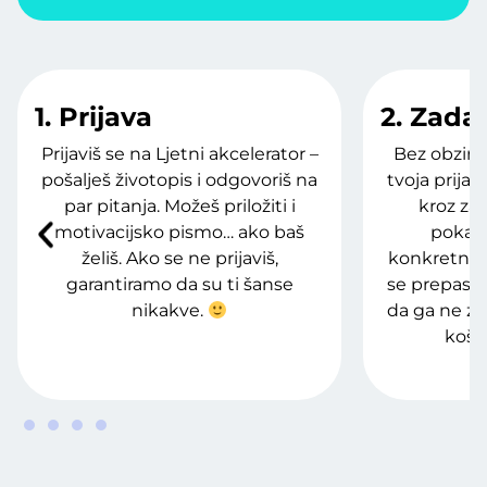
1. Prijava
2. Zada
Prijaviš se na Ljetni akcelerator –
Bez obzira 
pošalješ životopis i odgovoriš na
tvoja prija
par pitanja. Možeš priložiti i
kroz zad
motivacijsko pismo… ako baš
pokaza
želiš. Ako se ne prijaviš,
konkretnim
garantiramo da su ti šanse
se prepasti 
nikakve.
da ga ne zna
košt